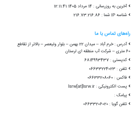
آخرین به روزرسانی : 14 مرداد 1405 12:11:41
شناسه IP شما : 216.73.216.86
راه‌های تماس با ما
آدرس : خرم آباد – میدان 22 بهمن – بلوار ولیعصر – بالاتر از تقاطع
60 متری – شرکت آب منطقه ای لرستان
کدپستی : 6814993437
تلفن : 06633224023
فاکس : 06633208060
پست الکترونیکی : lsrw[at]lsrw.ir
پیامک :
تلفن گویا : 06633206020