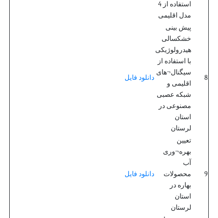
استفاده از 4
مدل اقلیمی
پیش بینی
خشکسالی
هیدرولوژیکی
با استفاده از
سیگنال¬های
8
دانلود فایل
اقلیمی و
شبکه عصبی
مصنوعی در
استان
لرستان
تعیین
بهره¬وری
آب
9
محصولات
دانلود فایل
بهاره در
استان
لرستان