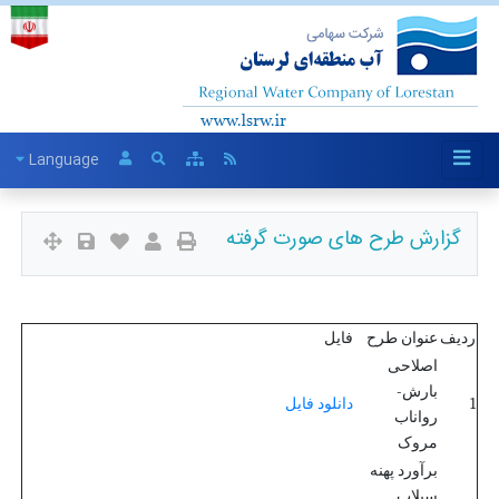
Language
گزارش طرح های صورت گرفته
ردیف
عنوان طرح
فایل
اصلاحی
بارش-
1
دانلود فایل
رواناب
مروک
برآورد پهنه
سیلاب