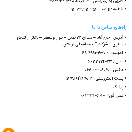
آخرین به روزرسانی : 17 مرداد 1405 09:49:30
شناسه IP شما : 216.73.216.252
راه‌های تماس با ما
آدرس : خرم آباد – میدان 22 بهمن – بلوار ولیعصر – بالاتر از تقاطع
60 متری – شرکت آب منطقه ای لرستان
کدپستی : 6814993437
تلفن : 06633224023
فاکس : 06633208060
پست الکترونیکی : lsrw[at]lsrw.ir
پیامک :
تلفن گویا : 06633206020