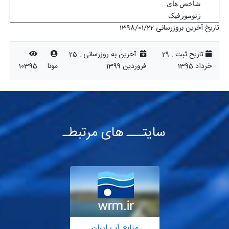
شاخص های
ژئومورفیک
تاریخ آخرین بروزرسانی 1398/01/22
تاریخ ثبت :
29
آخرین به روزرسانی :
25
خرداد 1395
فروردین 1399
مونا
10395
سایتـــ های مرتبطـ
منابع آب ایران