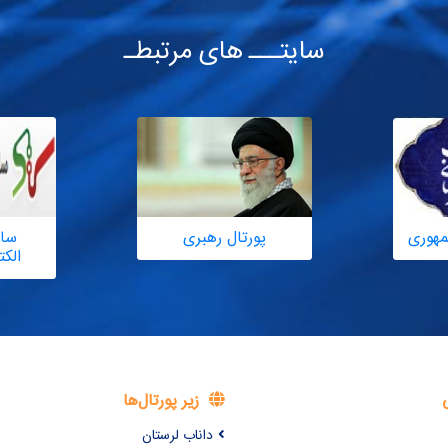
سایتـــ های مرتبطـ
مهوری
پورتال رهبری
سام
الک
زیر پورتال‌ها
داناب لرستان