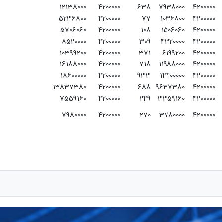
12138000
4200000
638
7938000
4200000
5236800
4200000
77
1036800
4200000
5706060
4200000
108
1506060
4200000
8520000
4200000
309
4320000
4200000
10399200
4200000
371
6199200
4200000
16188000
4200000
718
11988000
4200000
18600000
4200000
933
14400000
4200000
13837380
4200000
688
9637380
4200000
7559160
4200000
249
3359160
4200000
7980000
4200000
270
3780000
4200000