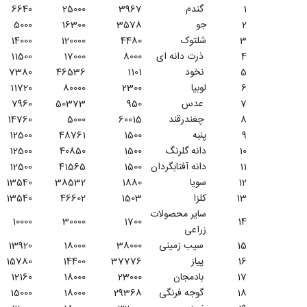
1
گندم
3967
25000
6640
2
جو
3578
16300
5000
3
شلتوک
4480
120000
14000
4
ذرت دانه ای
8000
17000
11500
5
نخود
1101
46536
7380
6
لوبیا
2300
80000
11720
7
عدس
950
50373
7960
8
چغندرقند
60015
5000
14760
9
پنبه
1500
48761
12500
10
دانه گلرنگ
1500
40850
12500
11
دانه آفتابگردان
1500
41565
12500
12
سویا
1880
38532
13540
13
کلزا
1503
46602
13540
سایر محصولات
10000
30000
1700
14
زراعی
15
سیب زمینی
38000
18000
13920
16
پیاز
37776
14400
15780
17
بادمجان
23000
18000
12160
18
گوجه فرنگی
29368
18000
15000