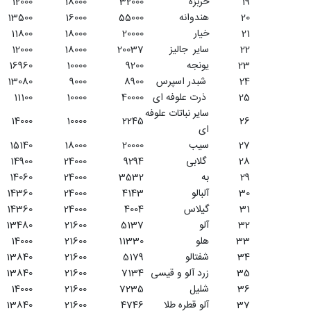
19
خربزه
32000
18000
12000
20
هندوانه
55000
16000
13500
21
خیار
20000
18000
11800
22
سایر جالیز
20037
18000
12000
23
یونجه
9200
10000
16960
24
شبدر اسپرس
8900
9000
13080
25
ذرت علوفه ای
40000
10000
11100
سایر نباتات علوفه
14000
10000
2245
26
ای
27
سیب
20000
18000
15140
28
گلابی
9294
24000
14900
29
به
3532
24000
14060
30
آلبالو
4143
24000
14360
31
گیلاس
4004
24000
14360
32
آلو
5137
21600
13480
33
هلو
11330
21600
14000
34
شفتالو
5179
21600
13840
35
زرد آلو و قیسی
7134
21600
13840
36
شلیل
7235
21600
14000
37
آلو قطره طلا
4746
21600
13840