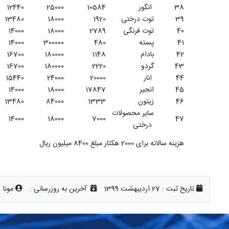
38
انگور
10584
25000
12440
39
توت درختی
1920
18000
13480
40
توت فرنگی
2789
18000
14000
41
پسته
480
300000
14000
42
بادام
1148
180000
16700
43
گردو
2220
180000
16700
44
انار
20000
24000
15440
45
انجیر
17847
18000
14000
46
زیتون
1333
84000
13480
سایر محصولات
14000
18000
7000
47
درختی
هزینه سالانه برای 2000 هکتار مبلغ 8400 میلیون ریال
تاریخ ثبت :
27 اردیبهشت 1399
آخرین به روزرسانی :
مونا