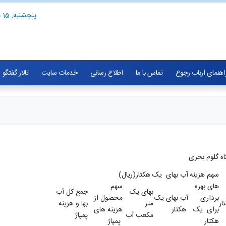
پنجشنبه, 15 مرداد 1405
اهنمای ارباب رجوع
تماس با ما
اطلاع رسانی
خدمات سایت
تالار گفتگو
سهم هزینه
آب بهای یک هکتار(ریال)
های بهره
سهم
بهای یک
جمع کل آب
برداری
آب بهای یک
محصول از
متر
بها و هزینه
برای یک
هکتار
هزینه های
مکعب آب
پمپاژ
هکتار
پمپاژ