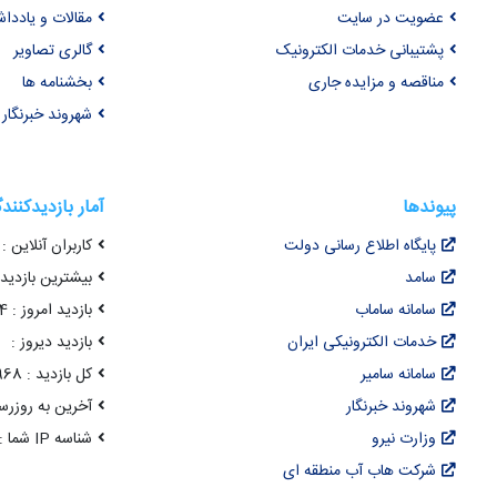
عضویت در سایت
مقالات و یاددا
پشتیبانی خدمات الکترونیک
گالری تصاویر
مناقصه و مزایده جاری
بخشنامه ها
شهروند خبرنگار
پیوندها
آمار بازدیدکنند
پایگاه اطلاع رسانی دولت
کاربران آنلاین : 42
سامد
بیشترین بازدید هم
سامانه ساماب
بازدید امروز : 3,894
خدمات الکترونیکی ایران
بازدید دیروز :
سامانه سامیر
کل بازدید : 22,091,968
شهروند خبرنگار
آخرین به روزرسانی : 14 مرداد 05
وزارت نیرو
شناسه IP شما : 216.73.216.60
شرکت هاب آب منطقه ای