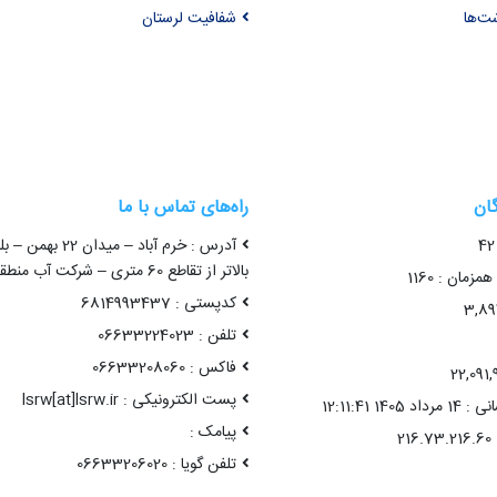
شت‌ها
شفافیت لرستان
گان
راه‌های تماس با ما
آدرس : خرم آباد – میدا
بالاتر از تقاطع 60 متری – شرکت آب منطقه ای لرستان
زمان : 1160
کدپستی : 6814993437
تلفن : 06633224023
فاکس : 06633208060
پست الکترونیکی : lsrw[at]lsrw.ir
14 12:11:41
پیامک :
تلفن گویا : 06633206020