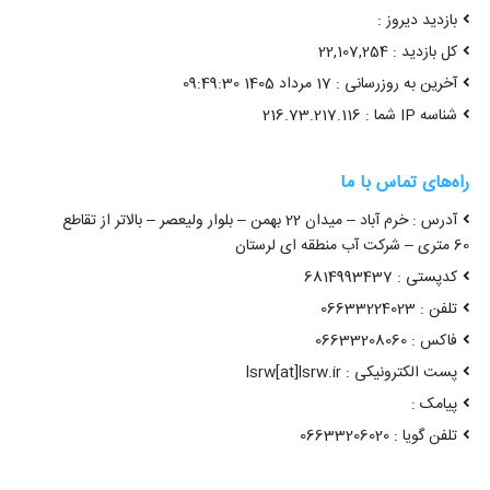
بازدید دیروز :
کل بازدید : 22,107,254
آخرین به روزرسانی : 17 مرداد 1405 09:49:30
شناسه IP شما : 216.73.217.116
راه‌های تماس با ما
آدرس : خرم آباد – میدان 22 بهمن – بلوار ولیعصر – بالاتر از تقاطع
60 متری – شرکت آب منطقه ای لرستان
کدپستی : 6814993437
تلفن : 06633224023
فاکس : 06633208060
پست الکترونیکی : lsrw[at]lsrw.ir
پیامک :
تلفن گویا : 06633206020