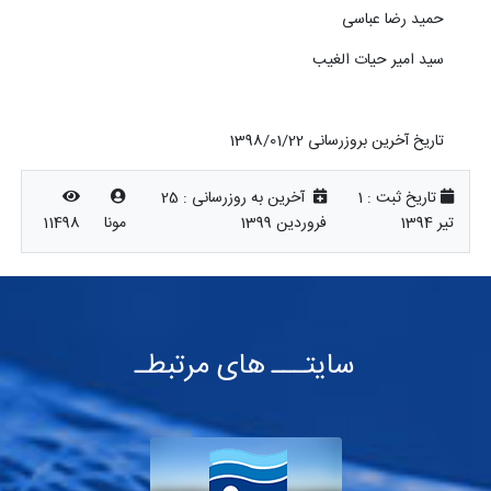
حمید رضا عباسی
سید امیر حیات الغیب
تاریخ آخرین بروزرسانی 1398/01/22
تاریخ ثبت :
1
آخرین به روزرسانی :
25
تیر 1394
فروردین 1399
مونا
11498
سایتـــ های مرتبطـ