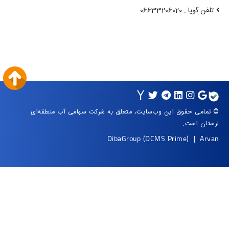
علق به شرکت سهامی آب منطقه‌ای
DibaG