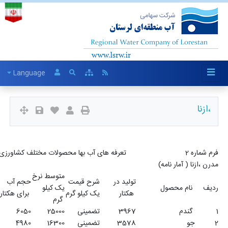
Language
فرم شماره 2 تعرفه های آب بها محصولات مختلف کشاورزی در سال 1399 شبکه های نیمه
متوسط نرخ
شبکه
بهای یک
د در
شرح قیمت
حجم آب
آب بهای یک
یک کیلو
مدرن
متر مکعب
یک کیلو گرم
برای هکتار
هکتار
گرم
(درصد)
آب
39
تضمینی
25000
6050
2
1983500
328
35
تضمینی
16300
4980
2
1166428
234