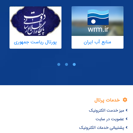
پورتال ریاست جمهوری
پورتال رهبری