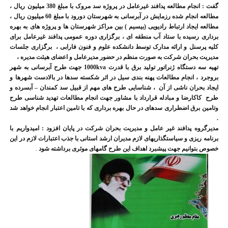
گفت : انجام مطالعه پدافند غیرعامل در پروژه سد مروک با مبلغ 380 میلیون ریال ،
مطالعه انجام شده رزمایش در آبرسانی به شهرستان دورود با مبلغ 60 میلیون ریال ،
مطالعه ایجاد ارتباط رادیویی (بیسیم ) بین مراکز شهرستان ها و پروژه های به بهره
برداری رسیده با ستاد آب منطقه ای ،
برگزاری دوره عمومی پدافند غیرعامل برای
کلیه پرسنل و ارائه مدارک توسط دانشکده علوم و فنون فارابی
،
برگزاری جلسات
مدیریت بحران شرکت به صورت منظم در حضور مدیرعامل و اعضای هیئت مدیره ،
تهیه سه دستگاه ژنراتور تولید برق با قدرت
kva
1000 جهت طرح آبرسانی به شهر
بروجرد ، انجام مطالعات پهنه بندی سیل در اثر شکسته سدها در بالادست شهرها و
ایجاد بحران ناشی از آن ، شناسایی طرح های مهم از قبیل سد کمندان
–
آبسرده و
طرح کاکارضا و مبادله قرارداد با مشاور جهت انجام مطالعات تهدید شناسی طرح
وتامین برق اضطراری سدهای در حال بهره برداری که با تامین اعتبار انجام خواهد شد
.
مدیرگروه پدافند غیر عامل و مدیریت بحران شرکت در پایان افزود : امیدواریم با
برنامه ریزی و سیاستگذاریهای لازم مدیران ارشد استانی با جذب اعتبارات لازم در این
خصوص بتوانیم جهت پیشبرد اهداف این طرح گامهای موثری برداشته شود
.