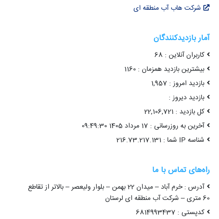
شرکت هاب آب منطقه ای
آمار بازدیدکنندگان
کاربران آنلاین : 68
بیشترین بازدید همزمان : 1160
بازدید امروز : 1,957
بازدید دیروز :
کل بازدید : 22,106,721
آخرین به روزرسانی : 17 مرداد 1405 09:49:30
شناسه IP شما : 216.73.217.131
راه‌های تماس با ما
آدرس : خرم آباد – میدان 22 بهمن – بلوار ولیعصر – بالاتر از تقاطع
60 متری – شرکت آب منطقه ای لرستان
کدپستی : 6814993437