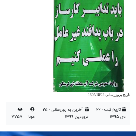
تاریخ بروزرسانی 1395/10/22
تاریخ ثبت :
22
آخرین به روزرسانی :
25
دی 1395
فروردین 1399
مونا
7757