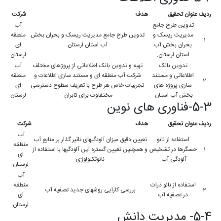
ردیف
عنوان تحقیق
هدف
شرکت
تدوین طرح جامع
آب
مدیریت ریسک و
تدوین طرح جامع مدیریت ریسک و بحران بخش
منطقه
1
بحران بخش آب
آب استان لرستان
ای
استان لرستان.
لرستان
تدوین بانک
تهیه و تدوین بانک اطلاعاتی از پروژهای مختلف
آب
اطلاعاتی و مستند
شرکت آب منطقه ای و مستند سازی اطلاعات و
منطقه
2
سازی پروژه های
تجربیات خاص هر طرح با تعریف سطوح دسترسی
ای
بخش آب استان.
مختفاوت برای کابران.
لرستان
5-3-فناوری های نوین
ردیف
عنوان تحقیق
هدف
شرکت
آب
استفاده از نانو
تعیین دقیق میزان آلودگیهای تاثیر گذار بر منابع آب
منطقه
1
حسگرها در تشخیص
و همچنین تعیین گستره این آلودگیها با استفاده از
ای
آلودگی آب.
نانوتکنولوژی
لرستان
آب
استفاده از نانو ذرات
منطقه
2
بررسی کارایی روشهای جدید تصفیه آب
در تصفیه آب
ای
لرستان
5-4- مدیریت دانش