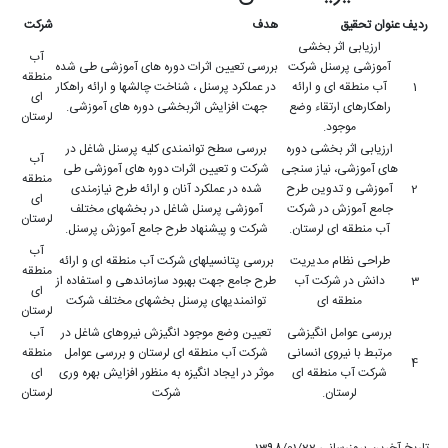
ردیف
عنوان تحقیق
هدف
شرکت
ارزیابی اثر بخشی
آب
آموزشی پرسنل شرکت
بررسی تعیین اثرات دوره های آموزشی طی شده
منطقه
1
آب منطقه ای و ارائه
در عملکرد پرسنل ، شناخت چالشها و ارائه راهکار
ای
راهکارهای ارتقاء وضع
جهت افزایش اثربخشی دوره های آموزشی.
لرستان
موجود.
ارزیابی اثر بخشی دوره
بررسی سطح توانمندی کلیه پرسنل شاغل در
آب
های آموزشی، نیاز سنجی
شرکت و تعیین اثرات دوره های آموزشی طی
منطقه
2
آموزشی و تدوین طرح
شده در عملکرد آنان و ارائه طرح نیازمندی
ای
جامع آموزش در شرکت
آموزشی پرسنل شاغل در بخشهای مختلف
لرستان
آب منطقه ای لرستان.
شرکت و پیشنهاد طرح جامع آموزش پرسنل.
آب
طراحی نظام مدیریت
بررسی پتانسیلهای شرکت آب منطقه ای و ارائه
منطقه
3
دانش در شرکت آب
طرح جامع جهت بهبود سازماندهی و استفاده از
ای
منطقه ای
توانمندیهای پرسنل بخشهای مختلف شرکت
لرستان
بررسی عوامل انگیزشی
تعیین وضع موجود انگیزش نیروهای شاغل در
آب
مرتبط با نیروی انسانی
شرکت آب منطقه ای لرستان و بررسی عوامل
منطقه
4
شرکت آب منطقه ای
موثر در ایجاد انگیزه به منظور افزایش بهره وری
ای
لرستان.
شرکت
لرستان
تاریخ آخرین بروزرسانی 1398/01/22