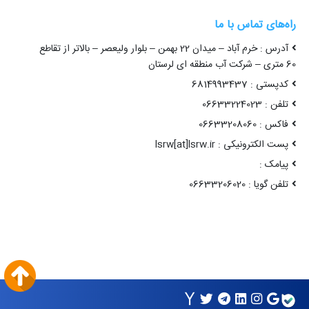
راه‌های تماس با ما
آدرس : خرم آباد – میدان 22 بهمن – بلوار ولیعصر – بالاتر از تقاطع
60 متری – شرکت آب منطقه ای لرستان
کدپستی : 6814993437
تلفن : 06633224023
فاکس : 06633208060
پست الکترونیکی : lsrw[at]lsrw.ir
پیامک :
تلفن گویا : 06633206020