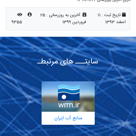
تاریخ ثبت :
11
آخرین به روزرسانی :
25
اسفند 1393
فروردین 1399
9355
سایتـــ های مرتبطـ
منابع آب ایران