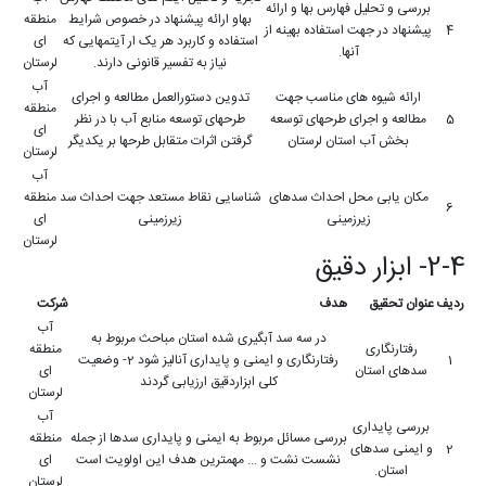
بررسی و تحلیل فهارس بها و ارائه
بهاو ارائه پیشنهاد در خصوص شرایط
منطقه
4
پیشنهاد در جهت استفاده بهینه از
استفاده و کاربرد هر یک ار آیتمهایی که
ای
آنها.
نیاز به تفسیر قانونی دارند.
لرستان
آب
ارائه شیوه های مناسب جهت
تدوین دستورالعمل مطالعه و اجرای
منطقه
5
مطالعه و اجرای طرحهای توسعه
طرحهای توسعه منابع آب با در نظر
ای
بخش آب استان لرستان
گرفتن اثرات متقابل طرحها بر یکدیگر
لرستان
آب
مکان یابی محل احداث سدهای
شناسایی نقاط مستعد جهت احداث سد
منطقه
6
زیرزمینی
زیرزمینی
ای
لرستان
2-4- ابزار دقیق
ردیف
عنوان تحقیق
هدف
شرکت
آب
در سه سد آبگیری شده استان مباحث مربوط به
رفتارنگاری
منطقه
1
رفتارنگاری و ایمنی و پایداری آنالیز شود 2- وضعیت
سدهای استان
ای
کلی ابزاردقیق ارزیابی گردند
لرستان
آب
بررسی پایداری
بررسی مسائل مربوط به ایمنی و پایداری سدها از جمله
منطقه
2
و ایمنی سدهای
نشست نشت و ... مهمترین هدف این اولویت است
ای
استان.
لرستان