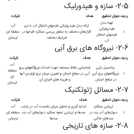
2-5- سازه و هیدورلیک
ردیف
عنوان تحقیق
هدف
شرکت
تهیه مدل
ارائه مدل هیدرولیکی طرحهای انتقال آب با نرم
آب
هیدرولیکی
1
افزارهای مختلف به منظور بررسی عملکرد طرحها در
منطقه ای
طرحهای انتقال
شرایط مختلف
لرستان
آب
2-6- نیروگاه های برق آبی
ردیف
عنوان تحقیق
هدف
شرکت
آب
پتانسیل یابی
شناسایی نقاط مستعد جهت احداث نیروگاههای برق
منطقه
1
نیروگاههای برق آبی
آبی در سطح استان و تعیین میزان برق تولیدی آنها
ای
در سطح استان.
و هزینه های اجرای آن.
لرستان
2-7- مسائل ژئوتکنیک
ردیف
عنوان تحقیق
هدف
شرکت
ارزیابی عملکرد
اندازه گیری و تحلیل میزان نشست آب در پایاب
آب
1
دیوارهای آب بند در
سدها و ارزیابی نحوه عملکرد دیوارهای آب بند
منطقه ای
سدهای خاکی
سدها
لرستان
2-8- سازه های تاریخی