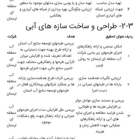
تهیه مدل مناسب
تهیه مدل و یا بومی سازی مدلهای موجود به منظور
منطقه
4
جهت ارزیابی شبکه
ارزیابی چگونگی بهره برداری از شبکه های آبیاری و
ای
های آبیاری استان
زهکشی
لرستان
2-3- طراحی و ساخت سازه های آبی
ردیف
عنوان تحقیق
هدف
شرکت
بررسی طرحهای توسعه منابع آب استان
امکان سنجی و ارائه راهکارهای
آب
و ارائه طرح بهینه جهت دستیابی به
اجرای طرحهای زیر بنایی شرکت
منطقه
1
اهداف تعریف شده و افزایش میزان
آب منطقه ای لرستان به روش
ای
کارآیی طرحها و راهکارهی مختلف جهت
نوین
لرستان
تامین منابع مالی جهت اجرای طرحها.
آب
ارزیابی تأثیرات هدفمند سازی
بررسی اثرات طرح هدفمندسازی یارانه
منطقه
2
یارانه ها در طرحهای عمرانی در
ها بر عملکرد شرکتهای پیمانکاری فعال در
ای
دست اجرا
طرحهای توسعه منابع آب استان
لرستان
بررسی و مستند سازی عوامل موثر
بر افزایش هزینه ها و طولانی
آب
بررسی علل افزایش مدت اجرای طرحهای
شدن فرایند مطالعه و اجرای سازه
منطقه
3
عمرانی و ارائه راهکار جهت رفع مشکلات
های آبی و ارائه راهکارهای
ای
موجود.
عملیاتی جهت کاهش زمان و
لرستان
هزینه.
تجزیه و تحلیل آیتم های مختلف فهارس
آب