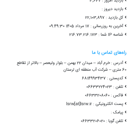
بازدید امروز : 3,632
بازدید دیروز :
کل بازدید : 22,103,897
آخرین به روزرسانی : 17 مرداد 1405 09:49:30
شناسه IP شما : 216.73.216.173
راه‌های تماس با ما
آدرس : خرم آباد – میدان 22 بهمن – بلوار ولیعصر – بالاتر از تقاطع
60 متری – شرکت آب منطقه ای لرستان
کدپستی : 6814993437
تلفن : 06633224023
فاکس : 06633208060
پست الکترونیکی : lsrw[at]lsrw.ir
پیامک :
تلفن گویا : 06633206020