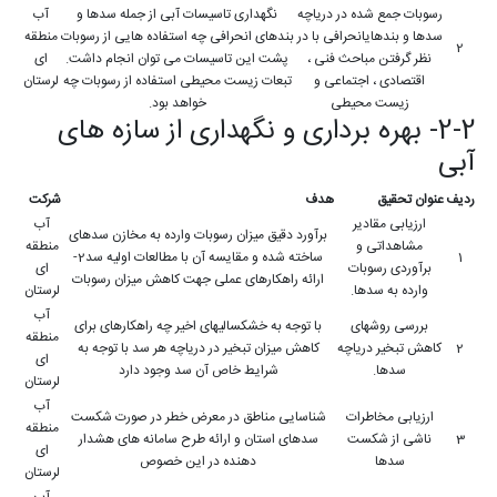
رسوبات جمع شده در دریاچه
نگهداری تاسیسات آبی از جمله سدها و
آب
سدها و بندهایانحرافی با در
بندهای انحرافی چه استفاده هایی از رسوبات
منطقه
2
نظر گرفتن مباحث فنی ،
پشت این تاسیسات می توان انجام داشت.
ای
اقتصادی ، اجتماعی و
تبعات زیست محیطی استفاده از رسوبات چه
لرستان
زیست محیطی
خواهد بود.
2-2- بهره برداری و نگهداری از سازه های
آبی
ردیف
عنوان تحقیق
هدف
شرکت
ارزیابی مقادیر
آب
برآورد دقیق میزان رسوبات وارده به مخازن سدهای
مشاهداتی و
منطقه
1
ساخته شده و مقایسه آن با مطالعات اولیه سد2-
برآوردی رسوبات
ای
ارائه راهکارهای عملی جهت کاهش میزان رسوبات
وارده به سدها.
لرستان
آب
بررسی روشهای
با توجه به خشکسالیهای اخیر چه راهکارهای برای
منطقه
2
کاهش تبخیر دریاچه
کاهش میزان تبخیر در دریاچه هر سد با توجه به
ای
سدها.
شرایط خاص آن سد وجود دارد
لرستان
آب
ارزیابی مخاطرات
شناسایی مناطق در معرض خطر در صورت شکست
منطقه
3
ناشی از شکست
سدهای استان و ارائه طرح سامانه های هشدار
ای
سدها
دهنده در این خصوص
لرستان
آب