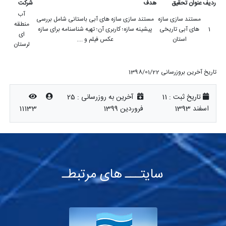
ردیف
عنوان تحقیق
هدف
شرکت
آب
مستند سازی سازه
مستند سازی سازه های آبی باستانی شامل بررسی
منطقه
1
های آبی تاریخی
پیشینه سازه؛ کاربری آن؛ تهیه شناسنامه برای سازه
ای
استان
عکس فیلم و ....
لرستان
تاریخ آخرین بروزرسانی 1398/01/22
تاریخ ثبت :
11
آخرین به روزرسانی :
25
اسفند 1393
فروردین 1399
11133
سایتـــ های مرتبطـ