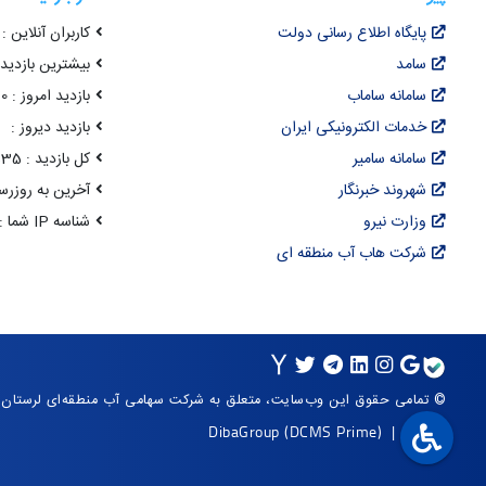
پایگاه اطلاع رسانی دولت
کاربران آنلاین : 54
سامد
بیشترین بازدید هم
سامانه ساماب
بازدید امروز : 2,270
خدمات الکترونیکی ایران
بازدید دیروز :
سامانه سامیر
کل بازدید : 22,102,535
شهروند خبرنگار
آخرین به روزرسانی : 17 مرداد 05
وزارت نیرو
شناسه IP شما : 216.73.216.156
شرکت هاب آب منطقه ای
© تمامی حقوق این وب‌سایت، متعلق به شرکت سهامی آب منطقه‌ای لرستان
DibaGroup
(DCMS Prime)
|
Arvan