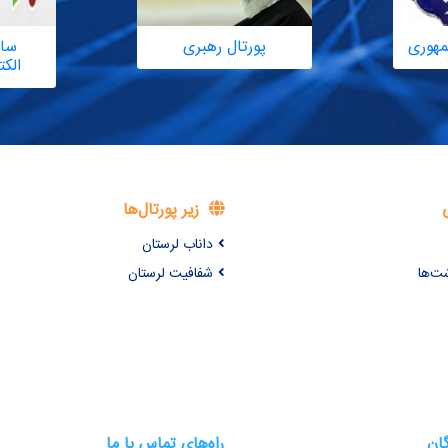
مهوری
پورتال رهبری
سام
الک
زیر پورتال‌ها
داناب لرستان
شت‌ها
شفافیت لرستان
گان
راه‌های تماس با ما