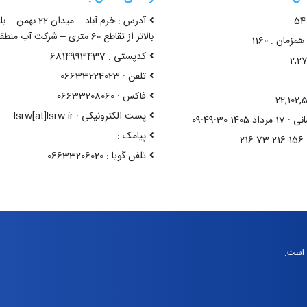
آدرس : خرم آباد – میدا
بالاتر از تقاطع 60 متری – شرکت آب منطقه ای لرستان
زمان : 1160
کدپستی : 6814993437
تلفن : 06633224023
فاکس : 06633208060
پست الکترونیکی : lsrw[at]lsrw.ir
14 09:49:30
پیامک :
تلفن گویا : 06633206020
 است.