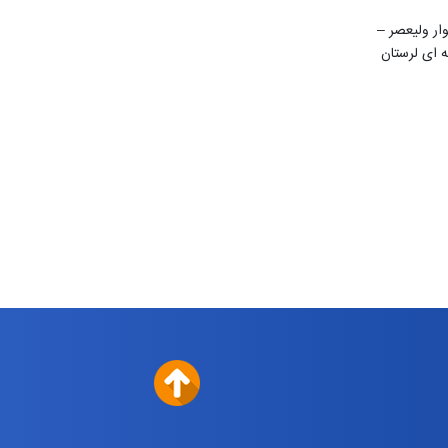
ن 22 بهمن – بلوار ولیعصر –