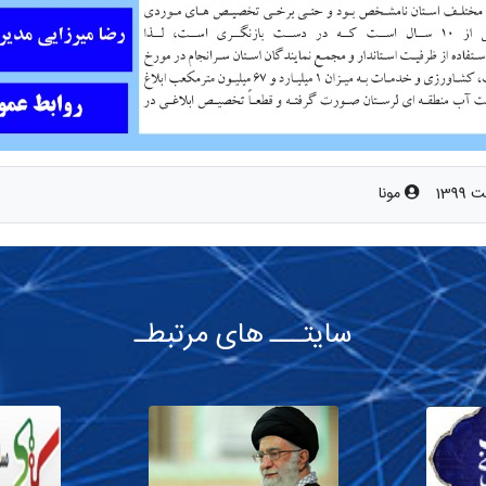
مونا
سایتـــ های مرتبطـ