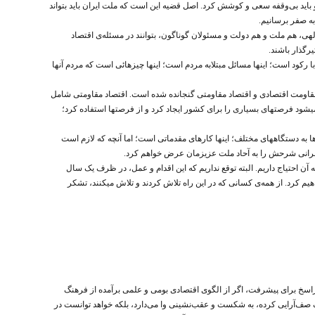
انه‌روزی کرد و باید بی‌وقفه سعی و کوشش کرد. اصل قضیه این است که ملت ایران باید بتواند
به صفر برسانیم.
الهی، هم ملت و هم دولت و مسئولان گوناگون، بتوانند در مسئله‌ی اقتصاد
رگذار باشند.
رکود است؛ اینها مسائل مبتلابه مردم است؛ اینها چیزهائی است که مردم آنها
‌ی مقاومت اقتصادی و اقتصاد مقاومتی گنجانده شده است. اقتصاد مقاومتی شامل
یشود فرصتهای بسیاری را برای کشور ایجاد کرد و از فرصتها استفاده کرد؛
ا به دستگاههای مختلف؛ اینها کارهای مقدماتی است؛ اما آنچه که لازم است
خنرانی شرحش را به آحاد ملت عزیزمان عرض خواهم کرد.
 احتیاج داریم. البته توقع نداریم که این اقدام و عمل، در ظرف یک‌ سال
هیم کرد. از همه‌ی کسانی که در این راه تلاش کردند و تلاش میکنند، تشکر
 راسخ برای پیشرفت، اگر از الگوی اقتصادی بومی و علمی برآمده از فرهنگ
رگ صف‌آرایی کرده، به شکست و عقب‌نشینی وا می‌دارد، بلکه خواهد توانست در