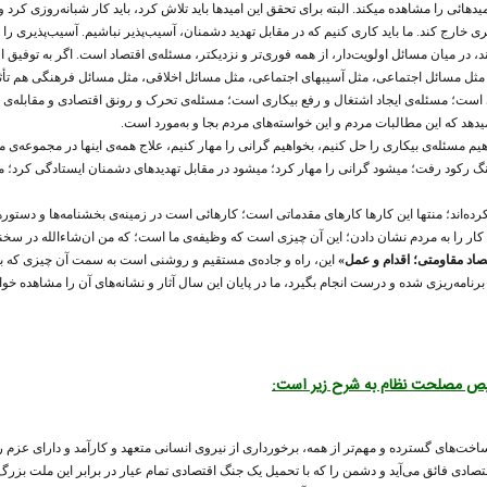
 اوضاع که نگاه میکند، امیدهائی را مشاهده میکند. البته برای تحقق این امیدها باید تلاش کرد، باید کار شب
ری خارج کند. ما باید کاری کنیم که در مقابل تهدید دشمنان، آسیب‌پذیر نباشیم. آسیب‌پذیری را 
 در میان مسائل اولویت‌دار، از همه فوری‌تر و نزدیکتر، مسئله‌ی اقتصاد است. اگر به توفیق 
 مثل مسائل اجتماعی، مثل آسیبهای اجتماعی، مثل مسائل اخلاقی، مثل مسائل فرهنگی هم تأثی
ست؛ مسئله‌ی ایجاد اشتغال و رفع بیکاری است؛ مسئله‌ی تحرک و رونق اقتصادی و مقابله‌ی با 
دهد که این مطالبات مردم و این خواسته‌های مردم بجا و به‌مورد است.
یم مسئله‌ی بیکاری را حل کنیم، بخواهیم گرانی را مهار کنیم، علاج همه‌ی اینها در مجموعه
نگ رکود رفت؛ میشود گرانی را مهار کرد؛ میشود در مقابل تهدیدهای دشمنان ایستادگی کرد؛ م
ده‌اند؛ منتها این کارها کارهای مقدماتی است؛ کارهائی است در زمینه‌ی بخشنامه‌ها و دستوره
 کار را به مردم نشان دادن؛ این آن چیزی است که وظیفه‌ی ما است؛ که من ان‌شاءالله در س
صاد مقاومتی؛ اقدام و عمل»
این، راه و جاده‌ی مستقیم و روشنی است به سمت آن چیزی که به آن
نامه‌ریزی شده و درست انجام بگیرد، ما در پایان این سال آثار و نشانه‌های آن را مشاهده خوا
خیص مصلحت نظام به شرح زیر است:
رساخت‌های گسترده و مهم‌تر از همه، برخورداری از نیروی انسانی متعهد و کارآمد و دارای عزم
قتصادی فائق می‌آید و دشمن را که با تحمیل یک جنگ اقتصادی تمام عیار در برابر این ملت بز