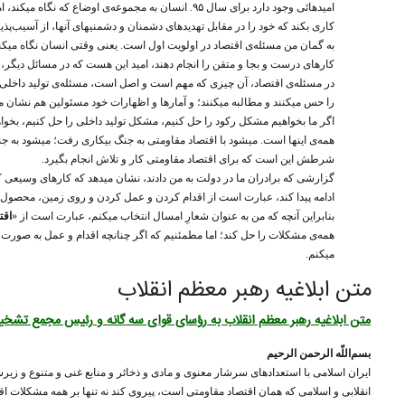
امیدهائی وجود دارد برای سال ۹۵. انسان به مجموعه‌ی
کاری بکند که خود را در مقابل تهدیدهای دشمنان و دشمنیهای آنها، از آسیب‌پذی
به گمان من مسئله‌ی اقتصاد در اولویت اول است. یعنی وقتی انسان نگاه میکند،
کارهای درست و بجا و متقن را انجام دهند، امید این هست که در مسائل دیگر،
در مسئله‌ی اقتصاد، آن چیزی که مهم است و اصل است، مسئله‌ی تولید داخلی ا
را حس میکنند و مطالبه میکنند؛ و آمارها و اظهارات خود مسئولین هم نشان می
اگر ما بخواهیم مشکل رکود را حل کنیم، مشکل تولید داخلی را حل کنیم، بخواه
همه‌ی اینها است. میشود با اقتصاد مقاومتی به جنگ بیکاری رفت؛ میشود به ج
شرطش این است که برای اقتصاد مقاومتی کار و تلاش انجام بگیرد.
گزارشی که برادران ما در دولت به من دادند، نشان میدهد که کارهای وسیعی کر
ادامه پیدا کند، عبارت است از اقدام کردن و عمل کردن و روی زمین، محصول
بنابراین آنچه که من به عنوان شعارِ امسال انتخاب میکنم، عبارت است از «
اقت
همه‌ی مشکلات را حل کند؛ اما مطمئنیم که اگر چنانچه اقدام و عمل به صورت بر
میکنم.
متن ابلاغیه رهبر معظم انقلاب
متن ابلاغیه رهبر معظم انقلاب به رؤسای قوای سه گانه و رئیس مجمع تش
بسم‌اللّه الرحمن الرحیم
ایران اسلامی با استعدادهای سرشار معنوی و مادی و ذخائر و منابع غنی و متنوع و زی
انقلابی و اسلامی که همان اقتصاد مقاومتی است، پیروی کند نه تنها بر همه‌ مشکلات ا