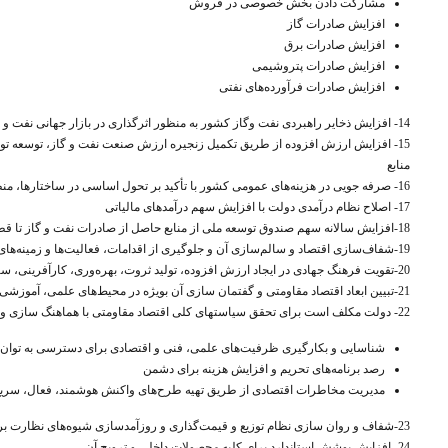
مشارکت دادن بخش خصوصی در فروش
افزایش صادرات گاز
افزایش صادرات برق
افزایش صادرات پتروشیمی
افزایش صادرات فرآورده‌های نفتی
14-
افزایش ذخایر راهبردی نفت وگاز کشور به منظور اثرگذاری در بازار جهانی نفت و گ
15-
افزایش ارزش افزوده از طریق تکمیل زنجیره ارزش صنعت نفت و گاز، توسعه تولید
منابع
16-
صرفه جویی در هزینه‌های عمومی کشور با تأکید بر تحول اساسی در ساختارها، منط
17-
اصلاح نظام درآمدی دولت با افزایش سهم درآمدهای مالیاتی
18-افزایش سالانه‌ سهم صندوق توسعه ملی از منابع حاصل از صادرات نفت و گاز تا قطع وابستگی بودجه به نفت
19-شفاف‌سازی اقتصاد و سالم‌سازی آن و جلوگیری از اقدامات، فعالیت‌ها و زمینه‌های فسادزا در حوزه‌های پولی، تجاری، ارزی و ...
20-تقویت فرهنگ جهادی در ایجاد ارزش افزوده، تولید ثروت، بهره‌وری، کارآفرینی، سرمایه گذاری و اشتغال مولد و اعطای نشان اقتصاد مقاومتی به اشخاص دارای خدمات برجسته در این زمینه
21-تبیین ابعاد اقتصاد مقاومتی و گفتمان سازی آن بویژه در محیط‌های علمی، آموزشی و رسانه‌ای و تبدیل آن به گفتمان فراگیر و رایج ملی
22-
دولت مکلف است برای تحقق سیاستهای کلی اقتصاد مقاومتی با هماهنگ سازی و بس
شناسایی و بکارگیری ظرفیت‌های علمی، فنی و اقتصادی برای دسترسی به توان 
رصد برنامه‌های تحریم و افزایش هزینه برای دشمن
مدیریت مخاطرات اقتصادی از طریق تهیه طرح‌های واکنش هوشمند، فعال، سریع و 
23-شفاف و روان سازی نظام توزیع و قیمت‌گذاری و روزآمدسازی شیوه‌های نظارت بر بازار
24-
افزایش پوشش استاندارد برای کلیه محصولات داخلی و ترویج آن