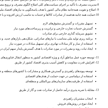
8-مدیریت مصرف با تأکید بر اجرای سیاست‌های کلی اصلاح الگوی مصرف و ترویج مصرف کالاهای داخلی همراه با برنامه ریزی برای ارتقاء کیفیت و رقابت پذیری در تولید
9-
اصلاح و تقویت همه‌جانبه‌ نظام مالی کشور با هدف پاسخگویی به نیازهای اقتصاد مل
10-حمایت همه جانبه‌ هدفمند از صادرات کالاها و خدمات به تناسب ارزش افزوده و با خالص ارزآوری مثبت از طریق:
تسهیل مقررات و گسترش مشوق‌های لازم
گسترش خدمات تجارت خارجی و ترانزیت و زیرساخت‌های مورد نیاز
تشویق سرمایه گذاری خارجی برای صادرات
برنامه ریزی تولید ملی متناسب با نیازهای صادراتی، شکل‌دهی بازارهای جدید، و 
استفاده از ساز و کار مبادلات تهاتری برای تسهیل مبادلات در صورت نیاز
ایجاد ثبات رویه و مقررات در مورد صادرات با هدف گسترش پایدار سهم ایران در
11-
توسعه حوزه عمل مناطق آزاد و ویژه اقتصادی کشور به منظور انتقال فناوری‌های 
12- افزایش قدرت مقاومت و کاهش آسیب پذیری اقتصاد کشور از طریق
توسعه پیوندهای راهبردی و گسترش همکاری و مشارکت با کشورهای منطقه و جه
استفاده از دیپلماسی در جهت حمایت از هدف‌های اقتصادی
استفاده از ظرفیت‌های سازمان‌های بین‌المللی و منطقه‌ای
13-
مقابله با ضربه پذیری درآمد حاصل از صادرات نفت و گاز از طریق
انتخاب مشتریان راهبردی
ایجاد تنوع در روش‌های فروش