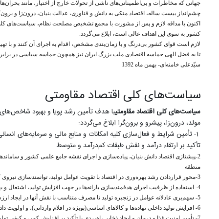
جهانی که مخاطرات و بی‌اطمینانی‌های ناشی از تحولات خارج از اختیار، مانند بحران‌
چشم‌انداز بیست ساله، اقتصاد متکی به دانش و فناوری، عدالت بنیان، درون‌زا و برون‌گ
کشور به سوی این اهداف عالی است، ابلاغ می‌گردد.
لازم است قوای کشور بی‌درنگ و با زمان‌بندی مشخص، اقدام به اجرای آن کنند و با ته
تا به فضل الهی حماسه‌ اقتصادی ملت بزرگ ایران نیز همچون حماسه سیاسی در برابر چش
سیّدعلی خامنه‌ای-
بهمن ماه 1392
سیاست‌های کلی اقتصاد مقاومتی
سیاست‌های کلی اقتصاد مقاومتی
با هدف تأمین رشد پویا و بهبود شاخص‌های
مولد، درون‌زا، پیشرو و برون‌گرا ابلاغ می‌گردد:
-1
تأمین شرایط و فعال‌سازی کلیه امکانات و منابع مالی و سرمایه‌های انس
تأکید بر ارتقاء درآمد و نقش طبقات کم‌درآمد و متوسط
2-پیشتازی اقتصاد دانش بنیان، پیاده‌سازی و اجرای نقشه جامع علمی کشور و سامانده
منطقه
3-محور قراردادن رشد بهره‌وری در اقتصاد با تقویت عوامل تولید، توانمندسازی نیروی کار، تقویتِ رقابت‌پذیری اقتصاد، ایجاد بستر رقابت بین مناطق و استان‌ها و به کارگیری ظرفیت و قابلیت‌های متنوع در جغرافیای مزیت‌های مناطق کشور
4-
استفاده از ظرفیت اجرای هدفمند‌سازی یارانه‌ها در جهت افزایش تولید، اشتغال و
5- سهم‌بری عادلانه عوامل در زنجیره‌ تولید تا مصرف متناسب با نقش آنها در ایجاد ارزش، بویژه با افزایش سهم سرمایه انسانی از طریق ارتقاء آموزش، مهارت، خلاقیت، کارآفرینی و تجربه
6-
افزایش تولید داخلی نهاده‌ها و کالاهای اساسی(بویژه در اقلام وارداتی)، و اولویت
7-
تأمین امنیت غذا و درمان و ایجاد ذخایر راهبردی با تأکید بر افزایش کمی و کیفی تولید(