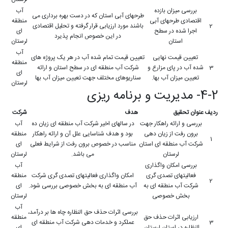
بررسی میزان بازده
آب
طرحهای آبی استان که در دست بهره برداری می
اقتصادی طرحهای آبی
منطقه
2
باشند مورد ارزیابی قرار گرفته و تحلیل اقتصادی
اجرا شده در سطح
ای
در این خصوص انجام پذیرد
استان
لرستان
آب
تعیین قیمت نهایی
تعیین قیمت تمام شده آب در هر یک پروژه های
منطقه
3
شده آب در پای مزارع و
شرکت آب منطقه ای در سطح استان و ارائه
ای
تعیین میزان آب بها.
سناریوهای مختلف جهت تعیین میزان آب بها
لرستان
4-2- مدیریت و برنامه ریزی
ردیف
عنوان تحقیق
هدف
شرکت
بررسی و ارائه راهکار جهت
در سالهای اخیر شرکت آب منطقه ای زیان ده
آب
برون رفت از زیان دهی
بود و هدف شناسایی علل آن و ارائه راهکار
منطقه
1
شرکت آب منطقه ای استان
مناسب در خصوص برون رفت از شرایط فعلی
ای
لرستان
می باشد.
لرستان
بررسی امکان واگذاری
آب
فعالیتهای تصدی گری
امکان واگذاری فعالیتهای تصدی گری شرکت
منطقه
2
شرکت آب منطقه ای به
آب منطقه ای به بخش خصوصی بررسی شود.
ای
بخش خصوصی
لرستان
آب
بررسی اثرات حذف حق النظاره چاه ها بر درآمد،
ارزیابی اثرات حذف حق
منطقه
3
عملکرد و خدمات دهی شرکت آب منطقه ای
النظاره در استان لرستان.
ای