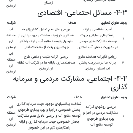
لرستان
لرستان
4-3- مسائل اجتماعی- اقتصادی
ردیف
عنوان تحقیق
هدف
شرکت
آسیب شناسی و ارائه
بررسی علل عدم تمایل کشاورزان به
آب
راهکارهای عملیاتی جهت
همکاری در زمینه ساخت و بهره برداری از
منطقه
1
توسعه مشارکت های مردمی
طرحهای توسعه منابع آب و ارائه راهکار
ای
در مدیریت بخش آب استان .
جهت برون رفت از مشکلات فعلی
لرستان
آب
ارزیابی تأثیرات هدفمندسازی
بررسی اثرات مثبت و منفی طرح
منطقه
2
یارانه ها در مدیریت بخش
هدفمندسازی یارانه ها در شرکت آب نطقه
ای
آب استان لرستان.
ای لرستان
لرستان
4-4- اجتماعی، مشارکت مردمی و سرمایه
گذاری
ردیف
عنوان تحقیق
هدف
شرکت
شناخت پتانسیلهای موجود جهت سرمایه گذاری
بررسی روشهای کارآمد
آب
بخش خصوصی دراجرا و بهره برداری طرحهای
مشارکت مردمی در اجرا و
منطقه
1
توسعه منابع آب و بررسی دلایل عدم مشارکت
بهره برداری طرحهای
ای
بخش خصوصی جهت سرمایه گذاری و ارائه
توسعه منابع آب .
لرستان
راهکارهای لازم در این خصوص