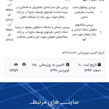
آب
بررسی روشهای جلب
بررسی علل عدم تمایل کشاورزان به همکاری در
منطقه
1
رضایت معارضین
زمینه ساخت طرحهای توسعه منابع آب و ارائه
ای
محلی.
راهکار جهت برون رفت از مشکلات فعلی
لرستان
بررسی چالشهای
آب
بررسی مسائل و مشکلات حقوقی موجود در زمینه
حقوقی تملک اراضی و
منطقه
2
تملک اراضی طرحهای توسعه منابع آب و ارائه
ارائه راهکار جهت حل
ای
راهکارهای حقوقی جهت حل و فصل مشکلات
آنها.
لرستان
تاریخ آخرین بروزرسانی 1398/01/22
تاریخ ثبت :
11
آخرین به روزرسانی :
25
اسفند 1393
فروردین 1399
12459
سایتـــ های مرتبطـ