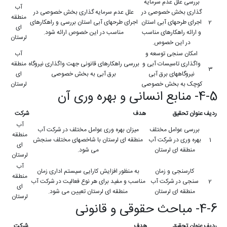
بررسی علل عدم سرمایه
آب
گذاری بخش خصوصی در
علل عدم سرمایه گذاری بخش خصوصی در
منطقه
2
اجرای طرحهای آبی استان
اجرای طرحهای آبی استان بررسی و راهکارهای
ای
و ارائه راهکارهای مناسب
مناسب در این خصوص ارائه شود.
لرستان
در این خصوص.
امکان سنجی توسعه و
آب
واگذاری تاسیسات آبی و
بررسی راهکارهای قانونی جهت واگذاری نیروگاه
منطقه
3
نیروگاههای برق آبی
برق آبی به بخش خصوصی
ای
کوچک به بخش خصوصی
لرستان
4-5- منابع انسانی و بهره وری آن
ردیف
عنوان تحقیق
هدف
شرکت
آب
بررسی عوامل مختلف
میزان بهره وری عوامل مختلف در شرکت آب
منطقه
1
بهره وری در شرکت آب
منطقه ای لرستان با شاخصهای مختلف سنجش
ای
منطقه ای لرستان
می شود.
لرستان
آب
کارسنجی و زمان
به منظور افزایش کارایی سیستم اداری زمان
منطقه
2
سنجی در شرکت آب
مناسب و مفید برای هر نوع فعالیت در شرکت آب
ای
منطقه ای لرستان
منطقه ای لرستان تعیین می شود.
لرستان
4-6- مباحث حقوقی و قانونی
ردیف
عنوان تحقیق
هدف
شرکت