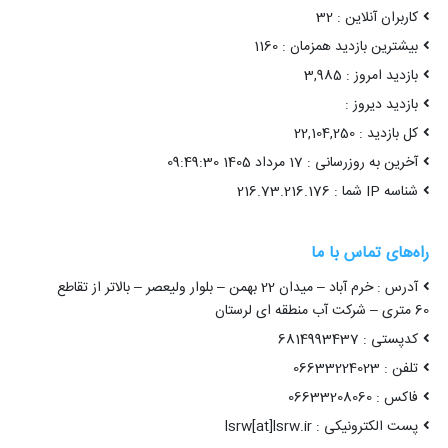
کاربران آنلاین : 32
بیشترین بازدید همزمان : 1160
بازدید امروز : 3,985
بازدید دیروز :
کل بازدید : 22,104,250
آخرین به روزرسانی : 17 مرداد 1405 09:49:30
شناسه IP شما : 216.73.216.176
راه‌های تماس با ما
آدرس : خرم آباد – میدان 22 بهمن – بلوار ولیعصر – بالاتر از تقاطع
60 متری – شرکت آب منطقه ای لرستان
کدپستی : 6814993437
تلفن : 06633224023
فاکس : 06633208060
پست الکترونیکی : lsrw[at]lsrw.ir