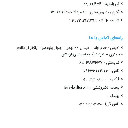
کل بازدید : 22,100,434
آخرین به روزرسانی : 14 مرداد 1405 12:11:41
شناسه IP شما : 216.73.217.31
راه‌های تماس با ما
آدرس : خرم آباد – میدان 22 بهمن – بلوار ولیعصر – بالاتر از تقاطع
60 متری – شرکت آب منطقه ای لرستان
کدپستی : 6814993437
تلفن : 06633224023
فاکس : 06633208060
پست الکترونیکی : lsrw[at]lsrw.ir
پیامک :
تلفن گویا : 06633206020