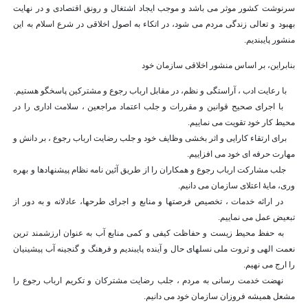
سرنوشت کشور موثر می باشد و موجب ایجاد اشتغال و رونق اقتصادی و در نهایت
بهبود و تعالی زندگی مردم می شود، در اتکاء به اصول اخلاقی در شرع اسلام به این
منشور پایبندیم.
بنابراین، بر اساس منشور اخلاقی سازمان خود
با رعایت ادب ، آراستگی و نظم، در مقابل ارباب رجوع و مشترکین پاسخگو هستیم.
با اجرای صحیح قوانین و مقررات و جلب اعتماد مراجعین ، سلامت اداری را در
محیط کار خود تقویت می نماییم.
برای ارتقاء کارایی و اثر بخشی وظایف خود و جلب رضایت ارباب رجوع ، بر دانش و
مهارت حرفه ای خود می افزاییم.
جلب مشارکت ارباب رجوع و همکاران را از طریق آئین نامه نظام پیشنهادها و بهره
وری، مایۀ اعتلای سازمان می دانیم.
در ارائه خدمات ، تخصیص فرصتها و منابع و اجرای طرحها، عادلانه و به دور از
تبعیض عمل می نماییم.
به حفظ محیط زیست و حفاظت کیفی و کمی منابع آب به عنوان ارزشمند ترین
نعمت الهی و ثروت ملی نسلهای حال و آینده پایبندیم و فرهنگ و گنجینه آب پیشینیان
را ارج می نهیم.
نهضت خدمت رسانی به مردم ، جلب رضایت مشترکان و تکریم ارباب رجوع را
مشعل همیشه فروزان سازمان خود می دانیم.