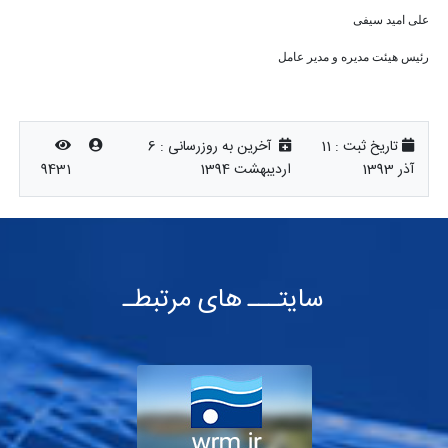
علی امید سیفی
رئیس هیئت مدیره و مدیر عامل
تاریخ ثبت :
11
آخرین به روزرسانی :
6
آذر 1393
اردیبهشت 1394
9431
سایتـــ های مرتبطـ