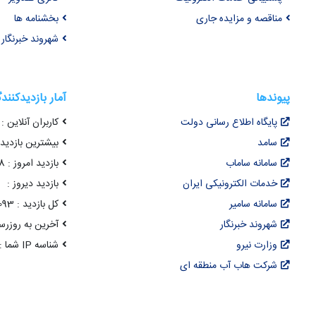
مناقصه و مزایده جاری
بخشنامه ها
شهروند خبرنگار
پیوندها
آمار بازدیدکنند
پایگاه اطلاع رسانی دولت
کاربران آنلاین : 48
سامد
بیشترین بازدید هم
سامانه ساماب
بازدید امروز : 1,828
خدمات الکترونیکی ایران
بازدید دیروز :
سامانه سامیر
کل بازدید : 22,102,093
شهروند خبرنگار
آخرین به روزرسانی : 14 مرداد 05
وزارت نیرو
شناسه IP شما : 216.73.217.22
شرکت هاب آب منطقه ای