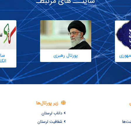
سایتـــ های مرتبطـ
مهوری
پورتال رهبری
سام
الک
زیر پورتال‌ها
داناب لرستان
شت‌ها
شفافیت لرستان