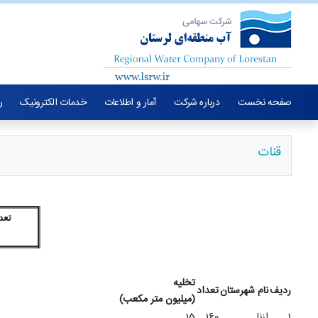
صفحه نخست
درباره شرکت
آمار و اطلاعات
خدمات الکترونیک
ر
قنات
تعداد و
تخلیه
ردیف
نام شهرستان
تعداد
(میلیون متر مکعب)
1
ازنا
160
15