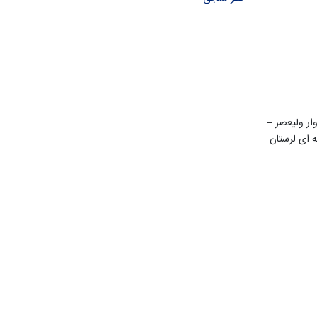
ن 22 بهمن – بلوار ولیعصر –