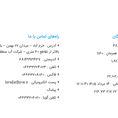
گان
راه‌های تماس با ما
آدرس : خرم آباد – میدا
بالاتر از تقاطع 60 متری – شرکت آب منطقه ای لرستان
زمان : 1160
کدپستی : 6814993437
تلفن : 06633224023
فاکس : 06633208060
پست الکترونیکی : lsrw[at]lsrw.ir
14 12:11:41
پیامک :
تلفن گویا : 06633206020