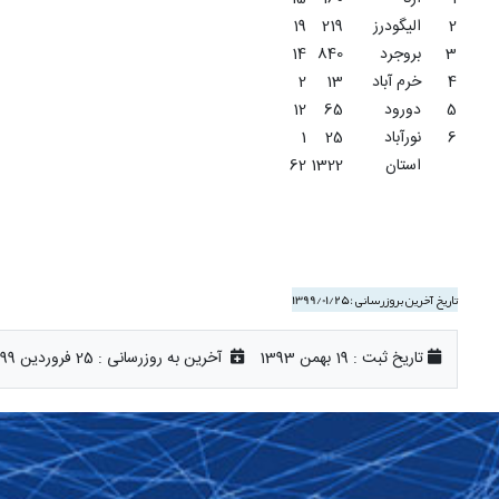
2
الیگودرز
219
19
3
بروجرد
840
14
4
خرم آباد
13
2
5
دورود
65
12
6
نورآباد
25
1
استان
1322
62
تاریخ آخرین بروزرسانی :
1399/01/25
تاریخ ثبت :
19 بهمن 1393
آخرین به روزرسانی :
25 فروردین 1399