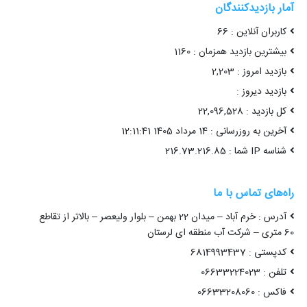
آمار بازدیدکنندگان
کاربران آنلاین : 66
بیشترین بازدید همزمان : 1160
بازدید امروز : 2,203
بازدید دیروز :
کل بازدید : 22,096,528
آخرین به روزرسانی : 14 مرداد 1405 12:11:41
شناسه IP شما : 216.73.216.85
راه‌های تماس با ما
آدرس : خرم آباد – میدان 22 بهمن – بلوار ولیعصر – بالاتر از تقاطع
60 متری – شرکت آب منطقه ای لرستان
کدپستی : 6814993437
تلفن : 06633224023
فاکس : 06633208060