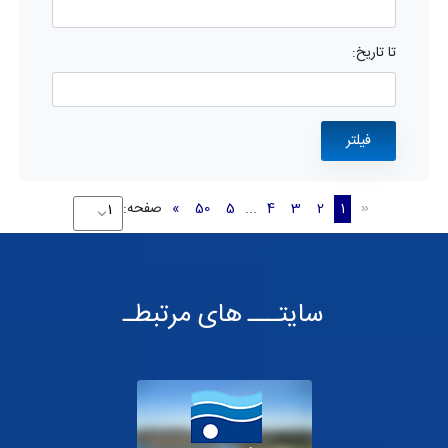
تا تاریخ:
1
2
3
4
...
5
50
»
صفحه:
«
سایتـــ های مرتبطـ