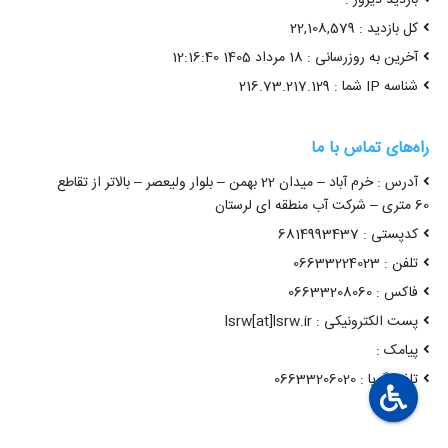
کل بازدید : 22,108,579
آخرین به روزرسانی : 18 مرداد 1405 12:16:40
شناسه IP شما : 216.73.217.129
راه‌های تماس با ما
آدرس : خرم آباد – میدان 22 بهمن – بلوار ولیعصر – بالاتر از تقاطع
60 متری – شرکت آب منطقه ای لرستان
کدپستی : 6814993437
تلفن : 06633224023
فاکس : 06633208060
پست الکترونیکی : lsrw[at]lsrw.ir
پیامک :
تلفن گویا : 06633206020