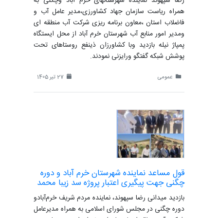
رضا سپهوند نماینده شهرستانهای خرم آباد وچگنی به
همراه ریاست سازمان جهاد کشاورزی،مدیر عامل آب و
فاضلاب استان ،معاون برنامه ریزی شرکت آب منطقه ای
ومدیر امور منابع آب شهرستان خرم آباد از محل ایستگاه
پمپاژ نیله بازدید وبا کشاورزان ذینفع روستاهای تحت
پوشش شبکه گفتگو ورایزنی نمودند.
عمومی
27 تیر 1405
قول مساعد نماینده شهرستان خرم آباد و دوره
چگنی جهت پیگیری اعتبار پروژه سد زیبا محمد
بازدید میدانی رضا سپهوند، نماینده مردم شریف خرم‌آبادو
دوره چگنی در مجلس شورای اسلامی به همراه مدیرعامل