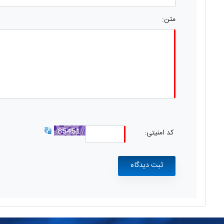
متن:
کد امنیتی: