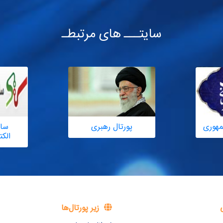
سایتـــ های مرتبطـ
مهوری
پورتال رهبری
سام
الک
زیر پورتال‌ها