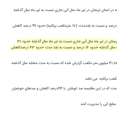
 در استان لرستان در تیر ماه سال آبی جاری نسبت به تیر ماه سال گذشته
آبدهی رودخانه کشکان در محل پلدختر در تیر ماه سال جاری حدود 0.1 مترمکعب برثانیه بوده که نسبت به سال گذشته حدود (7.3 مترمکعب برثانیه) حدود 99 درصد و نسبت به بلندمدت (17 مترمکعب برثانیه) حدود 99 درصد کاهش
متوسط دبی اندازه گیری شده رودخانه های سرشاخه کارون بزرگ در استان لرستان در تیر ماه سال آبی جاری نسبت به تیر ماه سال گذشته حدود 31
درصد و نسبت به تیر ماه طول دوره آماری، حدود 65 درصدکاهش یافته است. میزان آبدهی رودخانه تیره در محل دورود در تیر ماه سال جاری نسبت به تیر ماه سال گذشته حدود 16 درصد و نسبت به بلند مدت حدود 63 درصدکاهش
مدیر عامل شرکت آب منطقه ای لرستان با بیان اینکه هم‌اکنون 20درصد از مخازن سدهای لرستان پر است، ادامه داد: حجم آب موجود در پشت سدهای استان 41.85 میلیون متر مکعب گزارش شده که نسبت به مدت مشابه سال گذشته
وی با اشاره به حجم مخازن سدهای استان بیان داشت: حجم کل مخزن سدهای مروک، ایوشان، تنگ هاله، خان‌آباد،کزنار و حوضیان 208.71 میلیون متر مکعب است که در این مقایسه سد ایوشان با 44درصد کاهش و سدهای حوضیان
ابع آبی را مدیریت کنند.