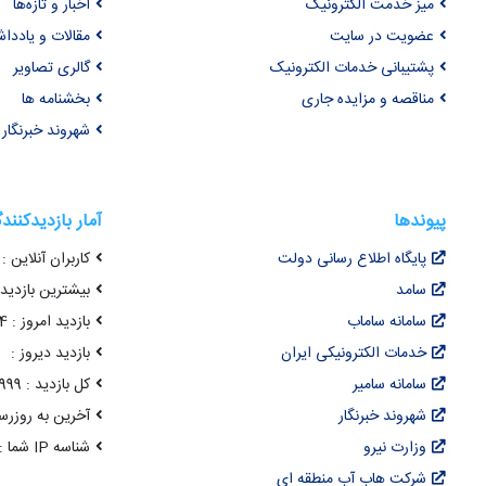
میز خدمت الکترونیک
اخبار و تازه‌ها
عضویت در سایت
مقالات و یاددا
پشتیبانی خدمات الکترونیک
گالری تصاویر
مناقصه و مزایده جاری
بخشنامه ها
شهروند خبرنگار
پیوندها
آمار بازدیدکنند
پایگاه اطلاع رسانی دولت
کاربران آنلاین : 43
سامد
بیشترین بازدید هم
سامانه ساماب
بازدید امروز : 3,674
خدمات الکترونیکی ایران
بازدید دیروز :
سامانه سامیر
کل بازدید : 22,097,999
شهروند خبرنگار
آخرین به روزرسانی : 14 مرداد 05
وزارت نیرو
شناسه IP شما : 216.73.216.137
شرکت هاب آب منطقه ای