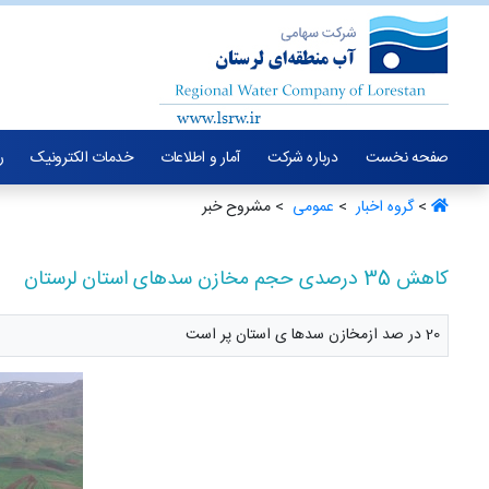
صفحه نخست
درباره شرکت
آمار و اطلاعات
خدمات الکترونیک
ر
>
گروه اخبار ‏
>
عمومی ‏
> مشروح خبر
کاهش 35 درصدی حجم مخازن سدهای استان لرستان
20 در صد ازمخازن سدها ی استان پر است