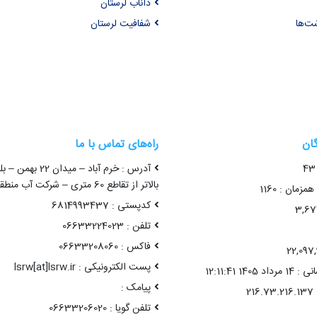
داناب لرستان
شت‌ها
شفافیت لرستان
گان
راه‌های تماس با ما
آدرس : خرم آباد – میدا
بالاتر از تقاطع 60 متری – شرکت آب منطقه ای لرستان
زمان : 1160
کدپستی : 6814993437
تلفن : 06633224023
فاکس : 06633208060
پست الکترونیکی : lsrw[at]lsrw.ir
14 12:11:41
پیامک :
تلفن گویا : 06633206020