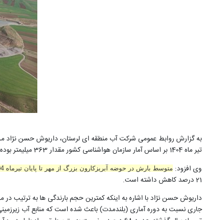
به گزارش روابط عمومی شرکت آب منطقه ای لرستان، داریوش حسن نژاد مدیر
تیر ماه 1404 بر اساس آمار سازمان هواشناسی کشور مقدار 363 میلیمتر بوده که نسبت به سال آبی گذشته (534 میلیمتر) حدود 32 درصد و نسبت به متوسط دوره آماری (587 میلیمتر) حدود 38 درصد کاهش داشته است.
وی افزود:
متوسط بارش در حوضه آبریزکارون بزرگ از مهر تا پایان تیرماه 1404در این حوضه معادل
21 درصد کاهش داشته است.
داریوش حسن نژاد با اشاره به اینکه کمترین حجم بارندگی ها به ترتیب در
جاری نسبت به دوره آماری (بلندمدت) باعث شده است که منابع آب زیرزمینی 