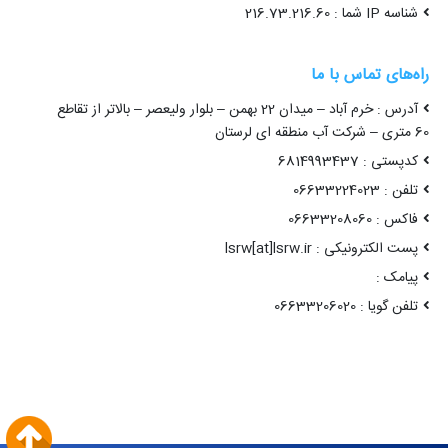
شناسه IP شما : 216.73.216.60
راه‌های تماس با ما
آدرس : خرم آباد – میدان 22 بهمن – بلوار ولیعصر – بالاتر از تقاطع
60 متری – شرکت آب منطقه ای لرستان
کدپستی : 6814993437
تلفن : 06633224023
فاکس : 06633208060
پست الکترونیکی : lsrw[at]lsrw.ir
پیامک :
تلفن گویا : 06633206020