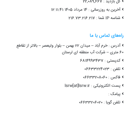
کل بازدید : 22,089,667
آخرین به روزرسانی : 14 مرداد 1405 12:11:41
شناسه IP شما : 216.73.216.217
راه‌های تماس با ما
آدرس : خرم آباد – میدان 22 بهمن – بلوار ولیعصر – بالاتر از تقاطع
60 متری – شرکت آب منطقه ای لرستان
کدپستی : 6814993437
تلفن : 06633224023
فاکس : 06633208060
پست الکترونیکی : lsrw[at]lsrw.ir
پیامک :
تلفن گویا : 06633206020