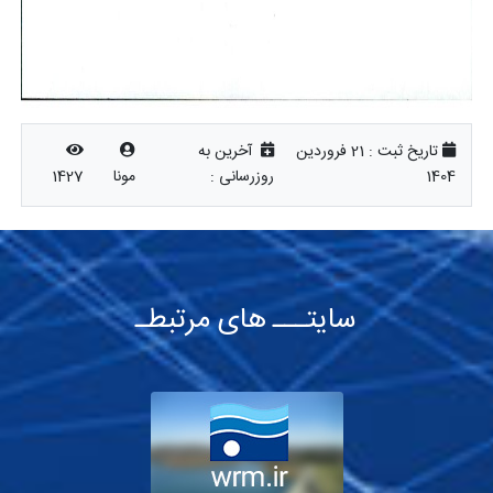
تاریخ ثبت :
21 فروردین
آخرین به
1404
روزرسانی :
مونا
1427
سایتـــ های مرتبطـ