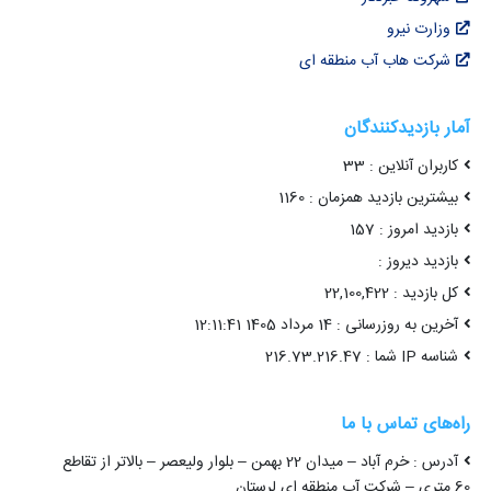
وزارت نیرو
شرکت هاب آب منطقه ای
آمار بازدیدکنندگان
کاربران آنلاین : 33
بیشترین بازدید همزمان : 1160
بازدید امروز : 157
بازدید دیروز :
کل بازدید : 22,100,422
آخرین به روزرسانی : 14 مرداد 1405 12:11:41
شناسه IP شما : 216.73.216.47
راه‌های تماس با ما
آدرس : خرم آباد – میدان 22 بهمن – بلوار ولیعصر – بالاتر از تقاطع
60 متری – شرکت آب منطقه ای لرستان