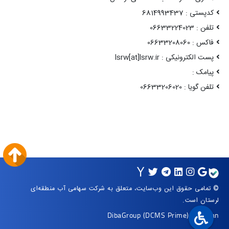
کدپستی : 6814993437
تلفن : 06633224023
فاکس : 06633208060
پست الکترونیکی : lsrw[at]lsrw.ir
پیامک :
تلفن گویا : 06633206020
© تمامی حقوق این وب‌سایت، متعلق به شرکت سهامی آب منطقه‌ای
لرستان است.
DibaGroup
(DCMS Prime)
|
Arvan