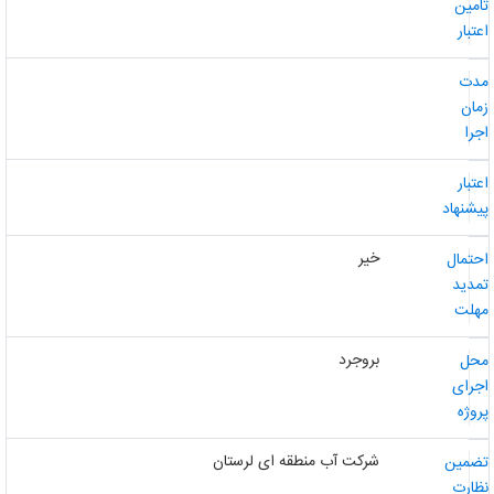
امین
عتبار
دت
مان
جرا
عتبار
یشنهاد
خیر
حتمال
مدید
هلت
بروجرد
حل
جرای
روژه
شرکت آب منطقه ای لرستان
ضمین
ظارت