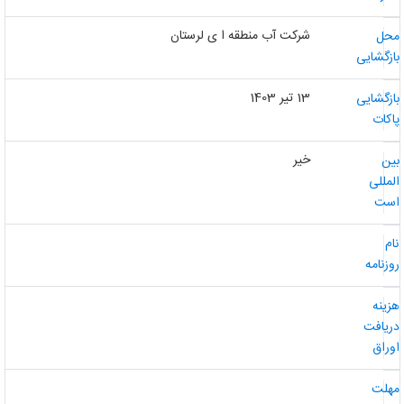
شرکت آب منطقه ا ی لرستان
حل
ازگشایی
13 تیر 1403
ازگشایی
اکات
خیر
ین
لمللی
ست
ام
وزنامه
زینه
ریافت
وراق
هلت