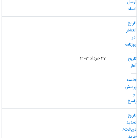
رسال
سناد
اریخ
نتشار
ر
وزنامه
27 خرداد 1403
اریخ
غاز
لسه
رسش
و
اسخ
اریخ
مدید
ریافت/
رید