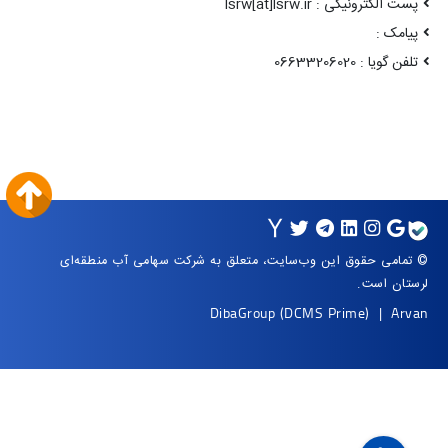
پست الکترونیکی : lsrw[at]lsrw.ir
پیامک :
تلفن گویا : 06633206020
© تمامی حقوق این وب‌سایت، متعلق به شرکت سهامی آب منطقه‌ای
لرستان است.
DibaGroup
(DCMS Prime)
|
Arvan