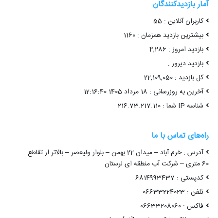
آمار بازدیدکنندگان
کاربران آنلاین : 55
بیشترین بازدید همزمان : 1160
بازدید امروز : 4,286
بازدید دیروز :
کل بازدید : 22,109,050
آخرین به روزرسانی : 18 مرداد 1405 12:16:40
شناسه IP شما : 216.73.217.110
راه‌های تماس با ما
آدرس : خرم آباد – میدان 22 بهمن – بلوار ولیعصر – بالاتر از تقاطع
60 متری – شرکت آب منطقه ای لرستان
کدپستی : 6814993437
تلفن : 06633224023
فاکس : 06633208060