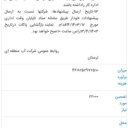
اداره کار راداشته باشند.
13-تاریخ ارسال پیشنهادها: شرکتها نسبت به ارسال
پیشنهادات خوداز طریق سامانه ستاد تاپایان وقت اداری
مورخ
12
/4/1403اقدام نمایند.بازگشایی پاکات درتاریخ
13/4/1403راس ساعت 10صبح خواهد بود.
روابط عمومی شرکت آب منطقه ای
لرستان
468252972510
یزان
رآورد
زینه
22000
ضمین
ورد
از
حل