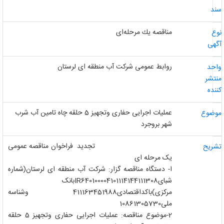
ند
مناقصه یك مرحله‌ای
وع
گهی
روابط عمومی شرکت آب منطقه ای لرستان
احد
نتشر
ننده
عملیات اجرایی حفاری وتجهیز 5 حلقه چاه تامین آب شرب
وضوع
شهر بروجرد
تجدید فراخوان مناقصه عمومی
شریح
یک مرحله ای
ا- دستگاه مناقصه گزار: شرکت آب منطقه ای لرستان(شماره
شبای640100004101114144111308
IR
بانک
مرکزی)باکداقتصادی411163451988 وشناسه
ملی10861305730
2-موضوع مناقصه: عملیات اجرایی حفاری وتجهیز 5 حلقه