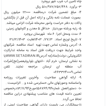
چاه تامین آب شرب شهر بروجرد
3- برآورد: 510/972/252/468 ریال
4- مبلغ تضمین شرکت درمناقصه:
22000
میلیون ریال
بصورت ضمانت نامه بانکی و ارائه اصل آن قبل از بازگشایی
پاکات به دفتر حراست وامور محرمانه شرکت الزامی میباشد.
5- رتبه ورشته موردنیاز: حداقل 5 معدن و کاوشهای زمینی
6- مدت ومحل اجرا: 6 ماه- شهرستان بروجرد
7- تاریخ توزیع اسناد: 27/3/ 1403لغایت 31/3/1403
8- آدرس وشماره تماس جهت تهیه اسناد مناقصه: شرکتهای
واجد شرایط جهت دریافت فایل اسناد به سامانه تدارکارت
الکترونیکی دولت(ستاد)به آدرس
WWW.SETADIRAN.IR
یا
به نشانی لرستان- خرم آباد –انتهای بلوارولیعصر(عج)شرکت
آب منطقه ای لرستان مراجعه نمایند. تلفن
تماس:06633240009
9- ارائه گواهی صلاحیت وآخرین تغییرات روزنامه
واساسنامه وصورتهای مالی حسابرسی شده و... الزامیست .
10- دستورالعمل شماره158764/94مورخ13/7/94درخصوص
تعیین دامنه قیمت های متناسب پیشنهادی دراین مناقصه
لحاظ می گردد.
11-پیمانکاران می بایست دارای گواهی صلاحیت ایمنی از