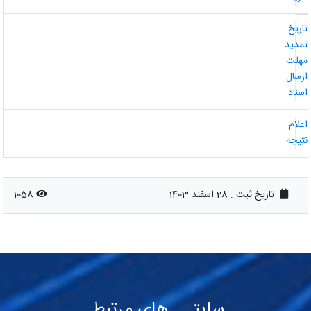
اریخ
مدید
هلت
رسال
سناد
علام
تیجه
تاریخ ثبت :
28 اسفند 1403
1058
سایتـــ های مرتبطـ