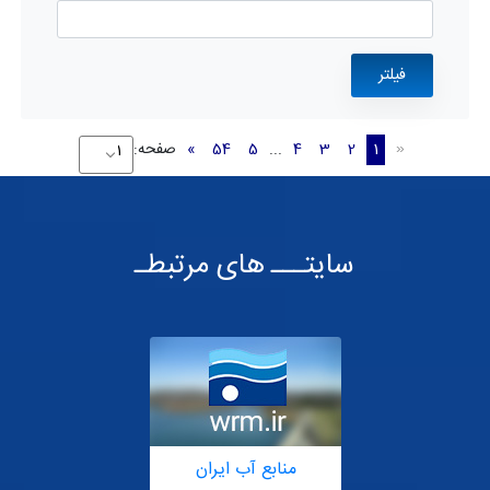
1
2
3
4
...
5
54
»
صفحه:
«
سایتـــ های مرتبطـ
منابع آب ایران