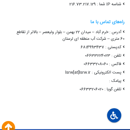
شناسه IP شما : 216.73.217.129
راه‌های تماس با ما
آدرس : خرم آباد – میدان 22 بهمن – بلوار ولیعصر – بالاتر از تقاطع
60 متری – شرکت آب منطقه ای لرستان
کدپستی : 6814993437
تلفن : 06633224023
فاکس : 06633208060
پست الکترونیکی : lsrw[at]lsrw.ir
پیامک :
تلفن گویا : 06633206020