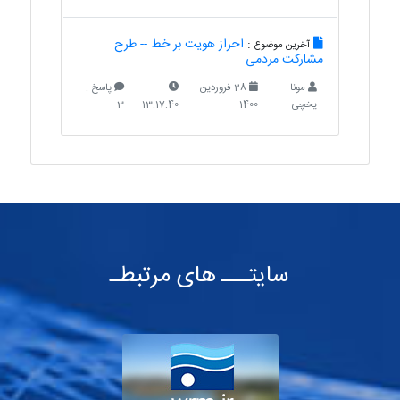
:
احراز هویت بر خط -- طرح
آخرین موضوع
مشارکت مردمی
مونا
28 فروردین
پاسخ :
یخچی
1400
13:17:40
3
سایتـــ های مرتبطـ