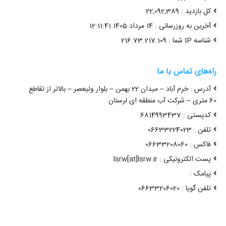
کل بازدید : 22,092,389
آخرین به روزرسانی : 14 مرداد 1405 12:11:41
شناسه IP شما : 216.73.217.109
راه‌های تماس با ما
آدرس : خرم آباد – میدان 22 بهمن – بلوار ولیعصر – بالاتر از تقاطع
60 متری – شرکت آب منطقه ای لرستان
کدپستی : 6814993437
تلفن : 06633224023
فاکس : 06633208060
پست الکترونیکی : lsrw[at]lsrw.ir
پیامک :
تلفن گویا : 06633206020