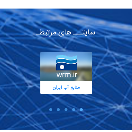
سایتـــ های مرتبطـ
منابع آب ایران