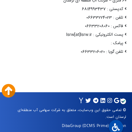
60 متری – شرکت آب منطقه ای لرستان
کدپستی : 6814993437
تلفن : 06633224023
فاکس : 06633208060
پست الکترونیکی : lsrw[at]lsrw.ir
پیامک :
تلفن گویا : 06633206020
© تمامی حقوق این وب‌سایت، متعلق به شرکت سهامی آب منطقه‌ای
لرستان است.
DibaGroup
(DCMS Prime)
|
Arvan