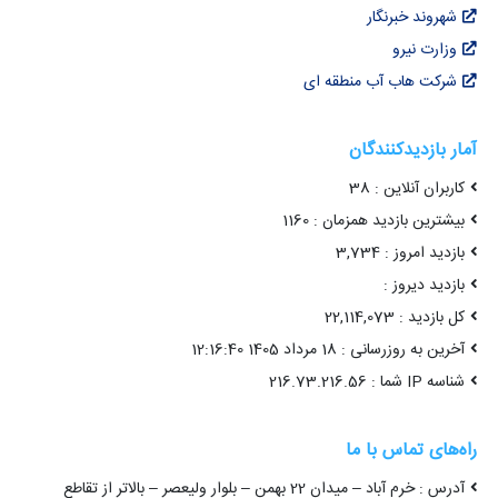
شهروند خبرنگار
وزارت نیرو
شرکت هاب آب منطقه ای
آمار بازدیدکنندگان
کاربران آنلاین : 38
بیشترین بازدید همزمان : 1160
بازدید امروز : 3,734
بازدید دیروز :
کل بازدید : 22,114,073
آخرین به روزرسانی : 18 مرداد 1405 12:16:40
شناسه IP شما : 216.73.216.56
راه‌های تماس با ما
آدرس : خرم آباد – میدان 22 بهمن – بلوار ولیعصر – بالاتر از تقاطع