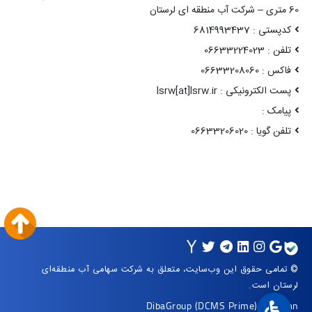
60 متری – شرکت آب منطقه ای لرستان
کدپستی : 6814993437
تلفن : 06633224023
فاکس : 06633208060
پست الکترونیکی : lsrw[at]lsrw.ir
پیامک :
تلفن گویا : 06633206020
© تمامی حقوق این وب‌سایت، متعلق به شرکت سهامی آب منطقه‌ای
لرستان است.
DibaGroup
(DCMS Prime)
|
Arvan