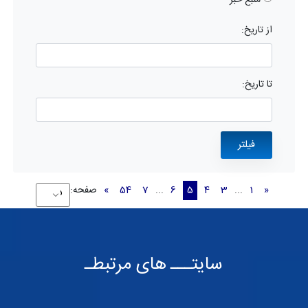
منبع خبر
از تاریخ:
تا تاریخ:
«
1
...
3
4
5
6
...
7
54
»
صفحه:
سایتـــ های مرتبطـ