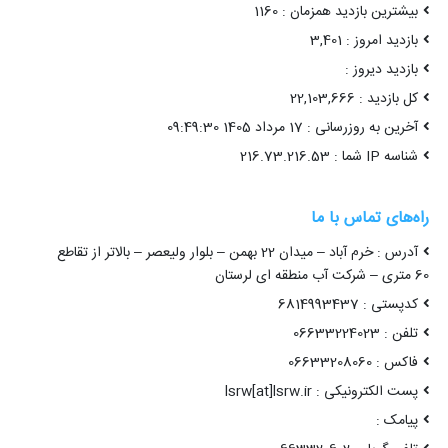
بیشترین بازدید همزمان : 1160
بازدید امروز : 3,401
بازدید دیروز :
کل بازدید : 22,103,666
آخرین به روزرسانی : 17 مرداد 1405 09:49:30
شناسه IP شما : 216.73.216.53
راه‌های تماس با ما
آدرس : خرم آباد – میدان 22 بهمن – بلوار ولیعصر – بالاتر از تقاطع
60 متری – شرکت آب منطقه ای لرستان
کدپستی : 6814993437
تلفن : 06633224023
فاکس : 06633208060
پست الکترونیکی : lsrw[at]lsrw.ir
پیامک :