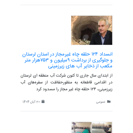
انسداد ١۲۴ حلقه چاه غیرمجاز در استان لرستان
و جلوگیری از برداشت ۹میلیون و ۷۵۳هزار متر
مکعب از ذخایر آب های زیرزمینی
از ابتدای سال جاری تا کنون شرکت آب منطقه ای لرستان
در اقدامی قاطعانه به منظورحفاظت از سفره‌های آب
زیرزمینی، ۱۲۴ حلقه چاه غیر مجاز را مسدود کرد
عمومی
20 آبان 1404